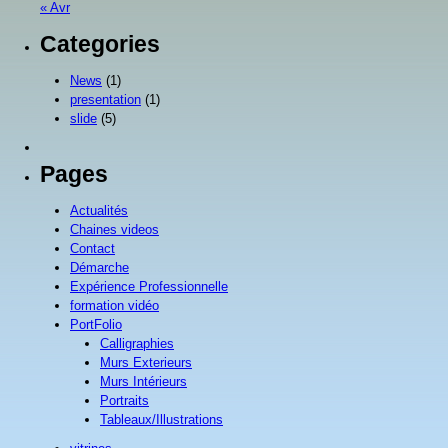
« Avr
Categories
News
(1)
presentation
(1)
slide
(5)
Pages
Actualités
Chaines videos
Contact
Démarche
Expérience Professionnelle
formation vidéo
PortFolio
Calligraphies
Murs Exterieurs
Murs Intérieurs
Portraits
Tableaux/Illustrations