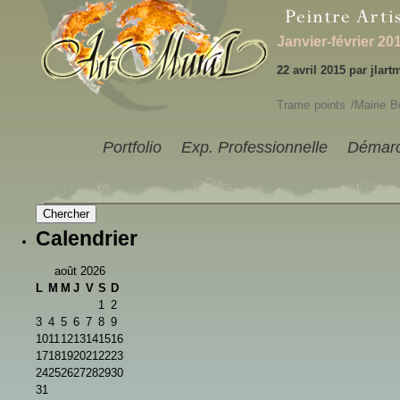
Janvier-février 20
22 avril 2015 par jlart
Trame points /Mairi
Portfolio
Exp. Professionnelle
Démar
Calendrier
août 2026
L
M
M
J
V
S
D
1
2
3
4
5
6
7
8
9
10
11
12
13
14
15
16
17
18
19
20
21
22
23
24
25
26
27
28
29
30
31