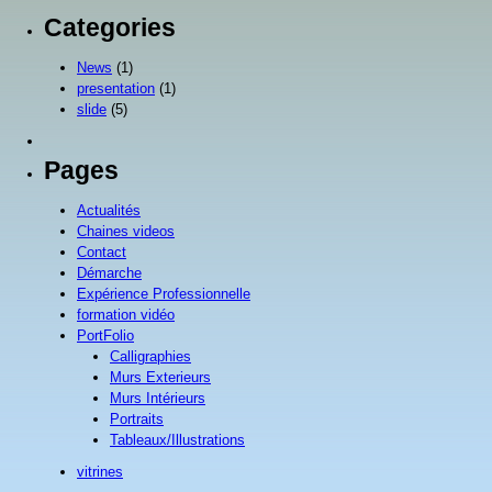
Categories
News
(1)
presentation
(1)
slide
(5)
Pages
Actualités
Chaines videos
Contact
Démarche
Expérience Professionnelle
formation vidéo
PortFolio
Calligraphies
Murs Exterieurs
Murs Intérieurs
Portraits
Tableaux/Illustrations
vitrines