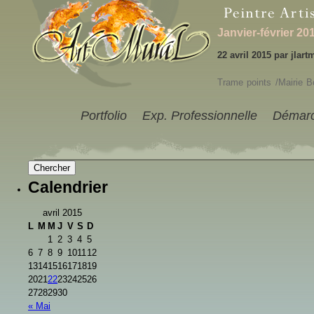
Janvier-février 20
22 avril 2015 par jlart
Trame points /Mairi
Portfolio
Exp. Professionnelle
Démar
Calendrier
avril 2015
L
M
M
J
V
S
D
1
2
3
4
5
6
7
8
9
10
11
12
13
14
15
16
17
18
19
20
21
22
23
24
25
26
27
28
29
30
« Mai