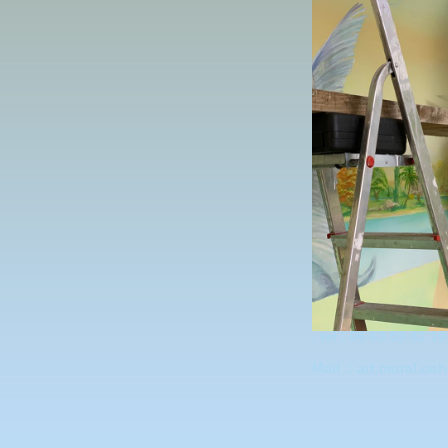
. tel : 06 63 59 81 10
Mail : art.mural.c