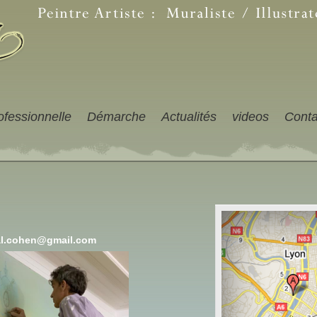
ofessionnelle
Démarche
Actualités
videos
Conta
 06 63 59 81 10
al.cohen@gmail.com