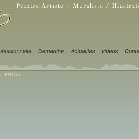
ofessionnelle
Démarche
Actualités
videos
Conta
4_091555