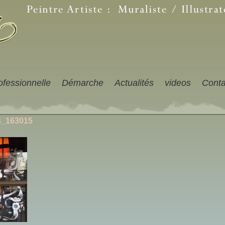
ofessionnelle
Démarche
Actualités
videos
Conta
4_163015